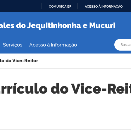
COMUNICA BR
ACESSO À INFORMAÇÃO
IR
PARA
ales do Jequitinhonha e Mucuri
O
CONTEÚDO
Busca
Busca
Serviços
Acesso à Informação
lo do Vice-Reitor
rrículo do Vice-Rei