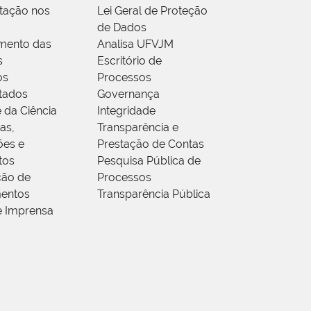
tação nos
Lei Geral de Proteção
de Dados
mento das
Analisa UFVJM
s
Escritório de
os
Processos
tados
Governança
 da Ciência
Integridade
as,
Transparência e
ões e
Prestação de Contas
tos
Pesquisa Pública de
ção de
Processos
entos
Transparência Pública
e Imprensa