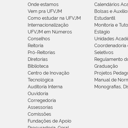
Onde estamos
Calendários Ac
Vem pra UFVJM
Bolsas e Auxílio
Como estudar na UFVJM
Estudantil
Internacionalização
Monitoria e Tuto
UFVJM em Números
Estágio
Conselhos
Unidades Acad
Reitoria
Coordenadoria 
Pró-Reitorias
Seletivos
Diretorias
Regulamento d
Biblioteca
Graduação
Centro de Inovação
Projetos Pedag
Tecnológica
Manual de Norm
Auditoria Interna
Monografias, Di
Ouvidoria
Corregedoria
Assessorias
Comissões
Fundações de Apoio
Procuradoria-Geral