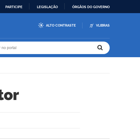
PARTICIPE
LEGISLAÇÃO
ÓRGÃOS DO GOVERNO
ALTO CONTRASTE
VLIBRAS
r no portal
r no portal
tor