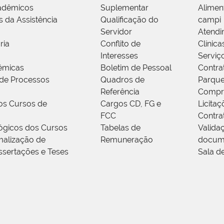
adêmicos
Suplementar
Alimen
s da Assistência
Qualificação do
campi
Servidor
Atendi
ria
Conflito de
Clínica
Interesses
Serviç
êmicas
Boletim de Pessoal
Contra
de Processos
Quadros de
Parque
Referência
Compr
os Cursos de
Cargos CD, FG e
Licitaç
FCC
Contra
ógicos dos Cursos
Tabelas de
Valida
alização de
Remuneração
docum
ssertações e Teses
Sala d