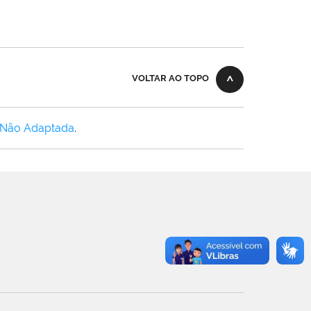
VOLTAR AO TOPO
 Não Adaptada
.