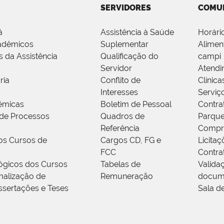
SERVIDORES
COMU
á
Assistência à Saúde
Horári
adêmicos
Suplementar
Alimen
s da Assistência
Qualificação do
campi
Servidor
Atendi
ria
Conflito de
Clínica
Interesses
Serviç
êmicas
Boletim de Pessoal
Contra
de Processos
Quadros de
Parque
Referência
Compr
os Cursos de
Cargos CD, FG e
Licitaç
FCC
Contra
ógicos dos Cursos
Tabelas de
Valida
alização de
Remuneração
docum
ssertações e Teses
Sala d