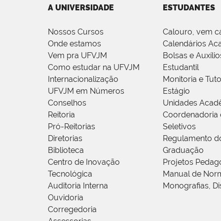
A UNIVERSIDADE
ESTUDANTES
Nossos Cursos
Calouro, vem c
Onde estamos
Calendários Ac
Vem pra UFVJM
Bolsas e Auxílio
Como estudar na UFVJM
Estudantil
Internacionalização
Monitoria e Tuto
UFVJM em Números
Estágio
Conselhos
Unidades Acad
Reitoria
Coordenadoria 
Pró-Reitorias
Seletivos
Diretorias
Regulamento d
Biblioteca
Graduação
Centro de Inovação
Projetos Pedag
Tecnológica
Manual de Norm
Auditoria Interna
Monografias, Di
Ouvidoria
Corregedoria