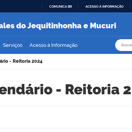
COMUNICA BR
ACESSO À INFORMAÇÃO
IR
PARA
ales do Jequitinhonha e Mucuri
O
CONTEÚDO
Busca
Busca
Serviços
Acesso à Informação
rio - Reitoria 2024
endário - Reitoria 