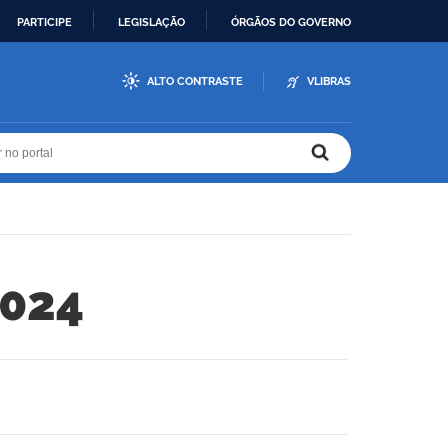
PARTICIPE
LEGISLAÇÃO
ÓRGÃOS DO GOVERNO
ALTO CONTRASTE
VLIBRAS
r no portal
r no portal
2024