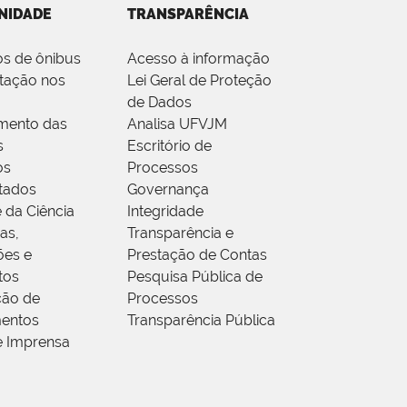
NIDADE
TRANSPARÊNCIA
os de ônibus
Acesso à informação
tação nos
Lei Geral de Proteção
de Dados
mento das
Analisa UFVJM
s
Escritório de
os
Processos
tados
Governança
 da Ciência
Integridade
as,
Transparência e
ões e
Prestação de Contas
tos
Pesquisa Pública de
ção de
Processos
entos
Transparência Pública
e Imprensa