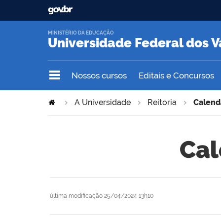
MINISTÉRIO DA EDUCAÇÃO
Universidade Federal dos V
Nossos cursos
Editais e Concursos
A Universidade
Reitoria
Calendá
Cal
última modificação
25/04/2024 13h10