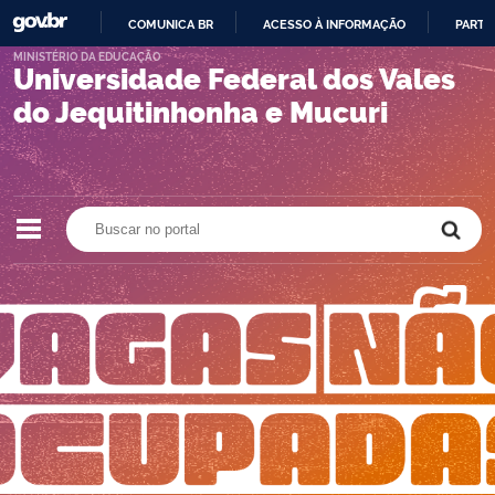
COMUNICA BR
ACESSO À INFORMAÇÃO
PARTI
IR
MINISTÉRIO DA EDUCAÇÃO
Universidade Federal dos Vales
PARA
O
do Jequitinhonha e Mucuri
CONTEÚDO
Buscar no portal
Buscar no portal