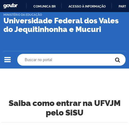
COMUNICA BR
ACESSO À INFORMAÇÃO
PARTI
IR
MINISTÉRIO DA EDUCAÇÃO
Universidade Federal dos Vales
PARA
O
do Jequitinhonha e Mucuri
CONTEÚDO
Buscar no portal
Buscar no portal
Saiba como entrar na UFVJM
pelo SiSU