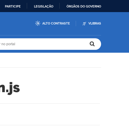
PARTICIPE
LEGISLAÇÃO
ÓRGÃOS DO GOVERNO
ALTO CONTRASTE
VLIBRAS
r no portal
r no portal
.js