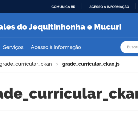
COMUNICA BR
ACESSO À INFORMAÇÃO
IR
PARA
ales do Jequitinhonha e Mucuri
O
CONTEÚDO
Busca
Busca
Serviços
Acesso à Informação
grade_curricular_ckan
grade_curricular_ckan.js
ade_curricular_ckan