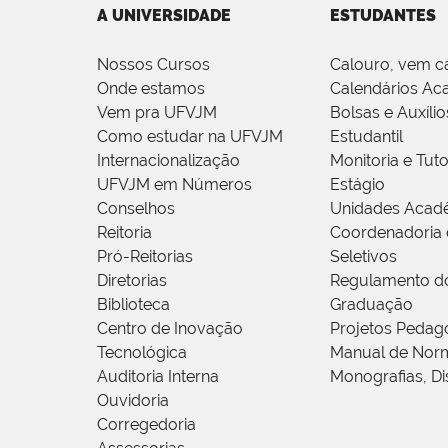
A UNIVERSIDADE
ESTUDANTES
Nossos Cursos
Calouro, vem c
Onde estamos
Calendários Ac
Vem pra UFVJM
Bolsas e Auxílio
Como estudar na UFVJM
Estudantil
Internacionalização
Monitoria e Tuto
UFVJM em Números
Estágio
Conselhos
Unidades Acad
Reitoria
Coordenadoria 
Pró-Reitorias
Seletivos
Diretorias
Regulamento d
Biblioteca
Graduação
Centro de Inovação
Projetos Pedag
Tecnológica
Manual de Norm
Auditoria Interna
Monografias, Di
Ouvidoria
Corregedoria