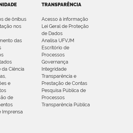
NIDADE
TRANSPARÊNCIA
os de ônibus
Acesso à informação
tação nos
Lei Geral de Proteção
de Dados
mento das
Analisa UFVJM
s
Escritório de
os
Processos
tados
Governança
 da Ciência
Integridade
as,
Transparência e
ões e
Prestação de Contas
tos
Pesquisa Pública de
ção de
Processos
entos
Transparência Pública
e Imprensa