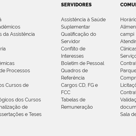
SERVIDORES
COMU
á
Assistência à Saúde
Horári
adêmicos
Suplementar
Alimen
s da Assistência
Qualificação do
campi
Servidor
Atendi
ria
Conflito de
Clínica
Interesses
Serviç
êmicas
Boletim de Pessoal
Contra
de Processos
Quadros de
Parque
Referência
Compr
os Cursos de
Cargos CD, FG e
Licitaç
FCC
Contra
ógicos dos Cursos
Tabelas de
Valida
alização de
Remuneração
docum
ssertações e Teses
Sala d