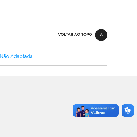
VOLTAR AO TOPO
 Não Adaptada
.