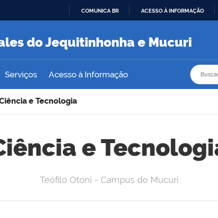
COMUNICA BR
ACESSO À INFORMAÇÃO
IR
PARA
ales do Jequitinhonha e Mucuri
O
CONTEÚDO
Busca
Busca
Serviços
Acesso à Informação
Ciência e Tecnologia
Ciência e Tecnologi
Teófilo Otoni - Campus do Mucuri