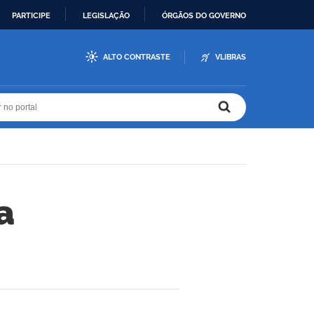
PARTICIPE
LEGISLAÇÃO
ÓRGÃOS DO GOVERNO
ALTO CONTRASTE
VLIBRAS
r no portal
r no portal
a