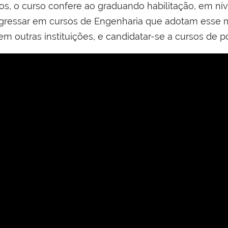
os, o curso confere ao graduando habilitação, em níve
ingressar em cursos de Engenharia que adotam esse
m outras instituições, e candidatar-se a cursos de 