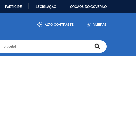
PARTICIPE
LEGISLAÇÃO
ÓRGÃOS DO GOVERNO
ALTO CONTRASTE
VLIBRAS
r no portal
r no portal