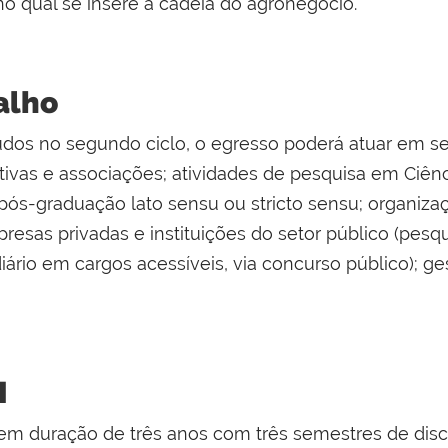
o qual se insere a cadeia do agronegócio.
alho
dos no segundo ciclo, o egresso poderá atuar em s
ivas e associações; atividades de pesquisa em Ciênci
ós-graduação lato sensu ou stricto sensu; organizaç
resas privadas e instituições do setor público (pesq
ário em cargos acessíveis, via concurso público); g
M
tem duração de três anos com três semestres de disci