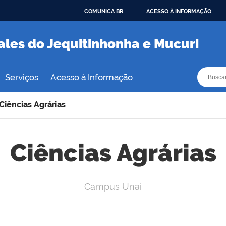
COMUNICA BR
ACESSO À INFORMAÇÃO
IR
PARA
ales do Jequitinhonha e Mucuri
O
CONTEÚDO
Busca
Busca
Serviços
Acesso à Informação
Ciências Agrárias
Ciências Agrárias
Campus Unaí