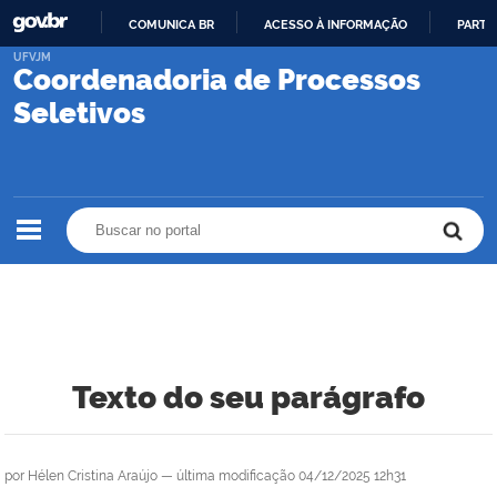
COMUNICA BR
ACESSO À INFORMAÇÃO
PARTI
IR
UFVJM
Coordenadoria de Processos
PARA
O
Seletivos
CONTEÚDO
Buscar no portal
Buscar no portal
Texto do seu parágrafo
por
Hélen Cristina Araújo
—
última modificação
04/12/2025 12h31