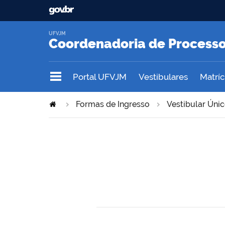
UFVJM
Coordenadoria de Processo
Portal UFVJM
Vestibulares
Matrícu
Formas de Ingresso
Vestibular Úni