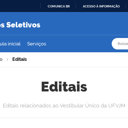
COMUNICA BR
ACESSO À INFORMAÇÃO
IR
PARA
s Seletivos
O
CONTEÚDO
Busca
Busca
la inicial
Serviços
co
Editais
Editais
Editais relacionados ao Vestibular Único da UFVJM