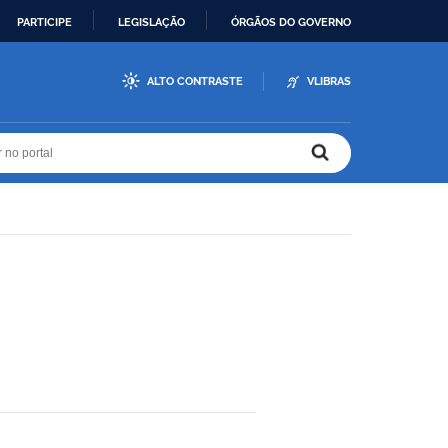
PARTICIPE
LEGISLAÇÃO
ÓRGÃOS DO GOVERNO
ALTO CONTRASTE
VLIBRAS
r no portal
r no portal