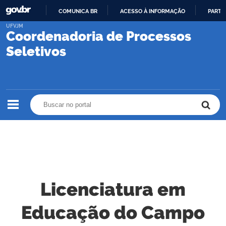
COMUNICA BR
ACESSO À INFORMAÇÃO
PARTI
IR
UFVJM
Coordenadoria de Processos
PARA
O
Seletivos
CONTEÚDO
Buscar no portal
Buscar no portal
Licenciatura em
Educação do Campo