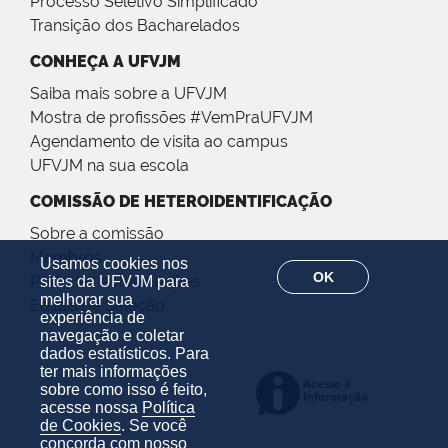
Processo Seletivo Simplificado
Transição dos Bacharelados
CONHEÇA A UFVJM
Saiba mais sobre a UFVJM
Mostra de profissões #VemPraUFVJM
Agendamento de visita ao campus
UFVJM na sua escola
COMISSÃO DE HETEROIDENTIFICAÇÃO
Sobre a comissão
Membros
Usamos cookies nos
OK
Portarias e Resoluções
sites da UFVJM para
melhorar sua
Editais de Seleção
experiência de
navegação e coletar
dados estatísticos. Para
ter mais informações
sobre como isso é feito,
acesse nossa
Política
de Cookies
. Se você
concorda com nosso