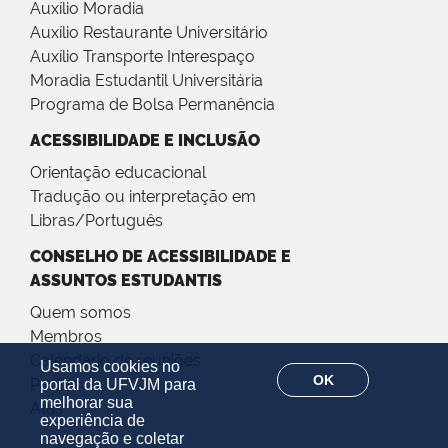
Auxílio Moradia
Auxílio Restaurante Universitário
Auxílio Transporte Interespaço
Moradia Estudantil Universitária
Programa de Bolsa Permanência
ACESSIBILIDADE E INCLUSÃO
Orientação educacional
Tradução ou interpretação em
Libras/Português
CONSELHO DE ACESSIBILIDADE E
ASSUNTOS ESTUDANTIS
Quem somos
Membros
Calendário de reuniões
Usamos cookies no
OK
Pautas
portal da UFVJM para
melhorar sua
Atas
experiência de
navegação e coletar