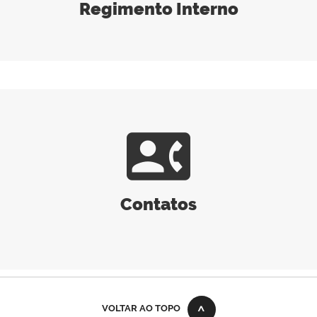
Regimento Interno
contact_phone
Contatos
VOLTAR AO TOPO