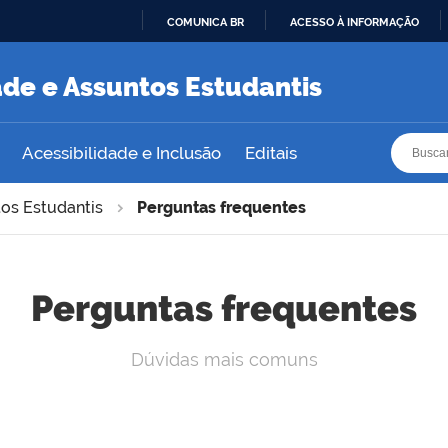
COMUNICA BR
ACESSO À INFORMAÇÃO
IR
PARA
ade e Assuntos Estudantis
O
CONTEÚDO
Busca
Busca
Acessibilidade e Inclusão
Editais
tos Estudantis
Perguntas frequentes
Perguntas frequentes
Dúvidas mais comuns