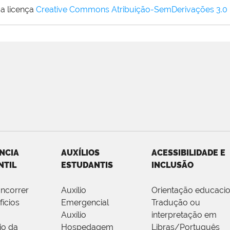
a licença
Creative Commons Atribuição-SemDerivações 3.0
NCIA
AUXÍLIOS
ACESSIBILIDADE E
NTIL
ESTUDANTIS
INCLUSÃO
ncorrer
Auxílio
Orientação educacio
fícios
Emergencial
Tradução ou
Auxílio
interpretação em
io da
Hospedagem
Libras/Português