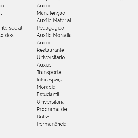
ia
Auxílio
l
Manutenção
Auxílio Material
nto social
Pedagógico
to dos
Auxílio Moradia
s
Auxílio
Restaurante
Universitário
Auxílio
Transporte
Interespaço
Moradia
Estudantil
Universitária
Programa de
Bolsa
Permanência