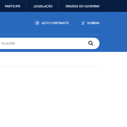
PARTICIPE
LEGISLAÇÃO
ÓRGÃOS DO GOVERNO
ALTO CONTRASTE
VLIBRAS
r no portal
r no portal