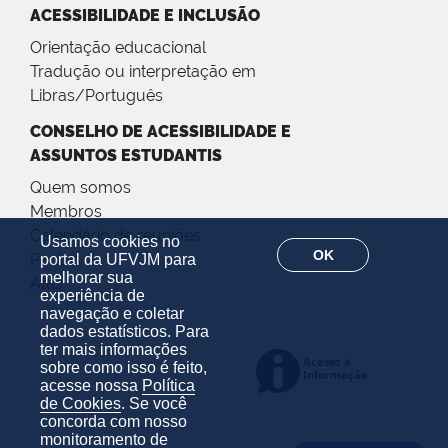
ACESSIBILIDADE E INCLUSÃO
Orientação educacional
Tradução ou interpretação em
Libras/Português
CONSELHO DE ACESSIBILIDADE E
ASSUNTOS ESTUDANTIS
Quem somos
Membros
Calendário de reuniões
Usamos cookies no
OK
Pautas
portal da UFVJM para
melhorar sua
Atas
experiência de
navegação e coletar
dados estatísticos. Para
ter mais informações
sobre como isso é feito,
acesse nossa
Política
de Cookies
. Se você
concorda com nosso
monitoramento de