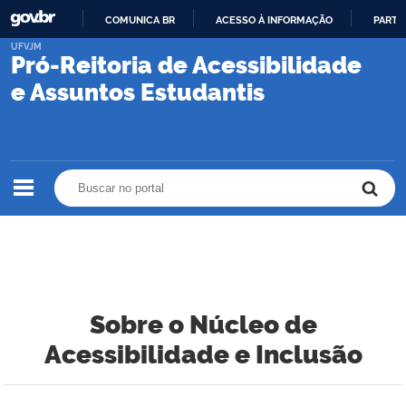
COMUNICA BR
ACESSO À INFORMAÇÃO
PARTI
IR
UFVJM
Pró-Reitoria de Acessibilidade
PARA
O
e Assuntos Estudantis
CONTEÚDO
Buscar no portal
Buscar no portal
Sobre o Núcleo de
Acessibilidade e Inclusão