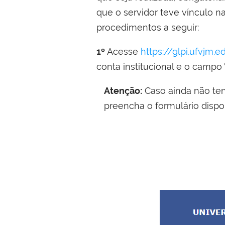
que o servidor teve vínculo 
procedimentos a seguir:
1º
Acesse
https://glpi.ufvjm.e
conta institucional e o campo
Atenção:
Caso ainda não ten
preencha o formulário disp