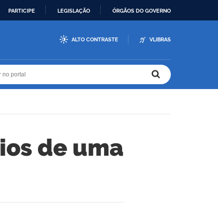
PARTICIPE
LEGISLAÇÃO
ÓRGÃOS DO GOVERNO
ALTO CONTRASTE
VLIBRAS
r no portal
r no portal
ios de uma