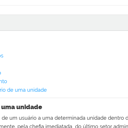
os
o
nto
rio de uma unidade
e uma unidade
o de um usuário a uma determinada unidade dentro 
iamente, pela chefia imediatada do último setor adm