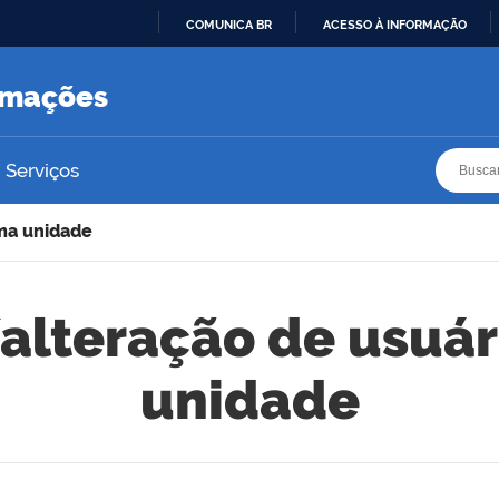
COMUNICA BR
ACESSO À INFORMAÇÃO
IR
PARA
ormações
O
CONTEÚDO
Busca
Busca
Serviços
ma unidade
lteração de usuár
unidade