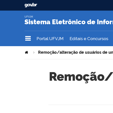
UFVJM
Sistema Eletrônico de Inf
Portal UFVJM
Editais e Concursos
Remoção/alteração de usuários de u
Remoção/a