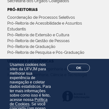
Secretaria dos Órgãos Colegiados
PRÓ-REITORIAS
Coordenação de Processos Seletivos
Pró-Reitoria de Acessibilidade e Assuntos
Estudantis
Pró-Reitoria de Extensão e Cultura
Pró-Reitoria de Gestão de Pessoas
Pró-Reitoria de Graduação
Pró-Reitoria de Pesquisa e Pós-Graduação
UNIDADES ACADÊMICAS
Usamos cookies nos
OK
Instituto de Ciência, Engenharia e Tecnologia
sites da UFVJM para
melhorar sua
Instituto de Engenharia, Ciência e Tecnologia
experiência de
navegação e coletar
dados estatísticos. Para
ter mais informações
sobre como isso é feito,
acesse nossa
Política
de Cookies
. Se você
concorda com nosso