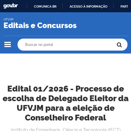
COMUNICA BR
ACESSO À INFORMAÇÃO
PARTI
IR
UFVJM
PARA
Editais e Concursos
O
CONTEÚDO
Buscar no portal
Buscar no portal
Edital 01/2026 - Processo de
escolha de Delegado Eleitor da
UFVJM para a eleição de
Conselheiro Federal
Instituto de Engenharia, Ciência e Tecnologia (IECT)