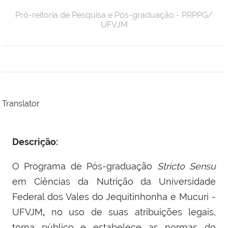
Pró-reitoria de Pesquisa e Pós-graduação - PRPPG/
UFVJM
Translator
Descrição:
O Programa de Pós-graduação
Stricto Sensu
em Ciências da Nutrição
da Universidade
Federal dos Vales do Jequitinhonha e Mucuri -
UFVJM
,
no uso de suas atribuições legais,
torna público e estabelece as normas do