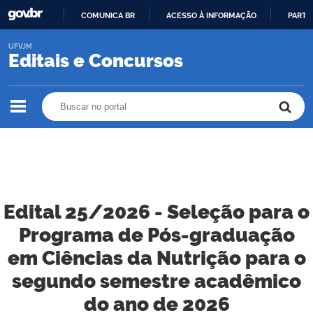
COMUNICA BR
ACESSO À INFORMAÇÃO
PARTI
IR
UFVJM
PARA
Editais e Concursos
O
CONTEÚDO
Buscar no portal
Buscar no portal
Edital 25/2026 - Seleção para o
Programa de Pós-graduação
em Ciências da Nutrição para o
segundo semestre acadêmico
do ano de 2026