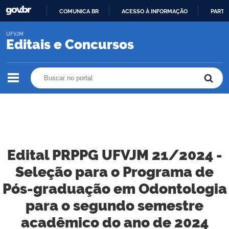
COMUNICA BR
ACESSO À INFORMAÇÃO
PARTI
IR
UFVJM
PARA
Editais e Concursos
O
CONTEÚDO
Buscar no portal
Buscar no portal
Edital PRPPG UFVJM 21/2024 -
Seleção para o Programa de
Pós-graduação em Odontologia
para o segundo semestre
acadêmico do ano de 2024