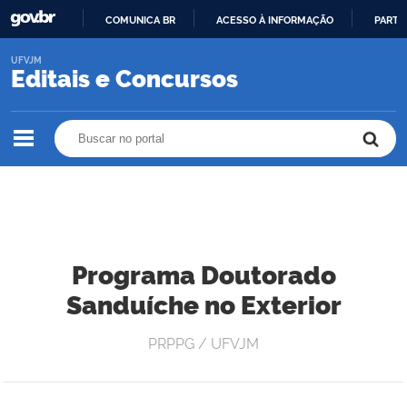
COMUNICA BR
ACESSO À INFORMAÇÃO
PARTI
IR
UFVJM
PARA
Editais e Concursos
O
CONTEÚDO
Buscar no portal
Buscar no portal
Programa Doutorado
Sanduíche no Exterior
PRPPG / UFVJM