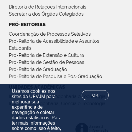
Diretoria de Relações Internacionais
Secretaria dos Órgãos Colegiados
PRÓ-REITORIAS
Coordenação de Processos Seletivos
Pró-Reitoria de Acessibilidade e Assuntos
Estudantis
Pró-Reitoria de Extensão e Cultura
Pró-Reitoria de Gestão de Pessoas
Pró-Reitoria de Graduação
Pró-Reitoria de Pesquisa e Pós-Graduação
UNIDADES ACADÊMICAS
Usamos cookies nos
OK
Instituto de Ciência, Engenharia e Tecnologia
sites da UFVJM para
melhorar sua
Instituto de Engenharia, Ciência e Tecnologia
experiência de
navegação e coletar
dados estatísticos. Para
ter mais informações
sobre como isso é feito,