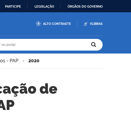
PARTICIPE
LEGISLAÇÃO
ÓRGÃOS DO GOVERNO
ALTO CONTRASTE
VLIBRAS
r no portal
r no portal
cos - PAP
2020
cação de
PAP