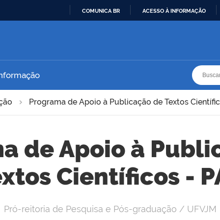
COMUNICA BR
ACESSO À INFORMAÇÃO
IR
PARA
O
CONTEÚDO
Busca
Busca
Informação
ação
Programa de Apoio à Publicação de Textos Científi
a de Apoio à Publi
xtos Científicos - 
Pró-reitoria de Pesquisa e Pós-graduação / UFVJM