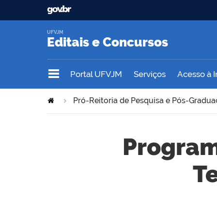
UFVJM
Editais e Concursos
Portal UFVJM
Serviços
Acesso à 
Pró-Reitoria de Pesquisa e Pós-Gradu
Program
Te