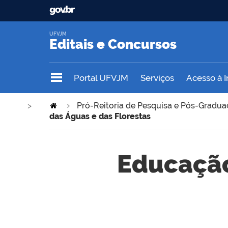
UFVJM
Editais e Concursos
Portal UFVJM
Serviços
Acesso à 
>
Pró-Reitoria de Pesquisa e Pós-Gradu
das Águas e das Florestas
Educação