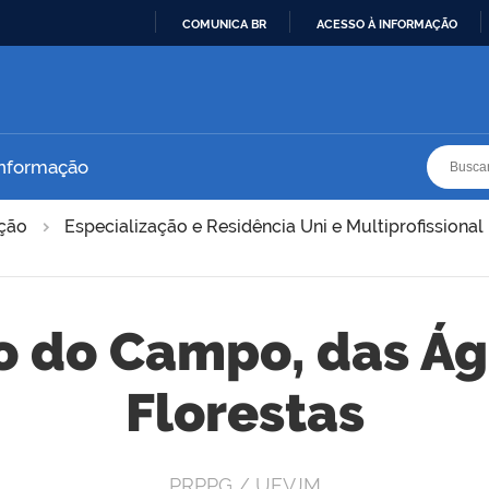
COMUNICA BR
ACESSO À INFORMAÇÃO
IR
PARA
O
CONTEÚDO
Busca
Busca
Informação
ação
Especialização e Residência Uni e Multiprofissional
 do Campo, das Ág
Florestas
PRPPG / UFVJM