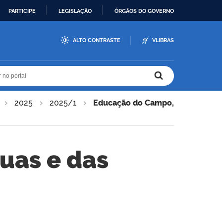
PARTICIPE
LEGISLAÇÃO
ÓRGÃOS DO GOVERNO
ALTO CONTRASTE
VLIBRAS
r no portal
r no portal
2025
2025/1
Educação do Campo,
uas e das