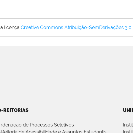
a licença
Creative Commons Atribuição-SemDerivações 3.0
-REITORIAS
UNI
rdenação de Processos Seletivos
Inst
-Reitoria de Acessibilidade e Assuntos Estudantis
Inst