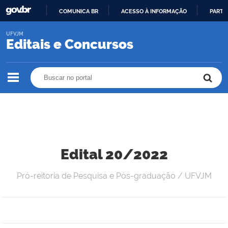
COMUNICA BR
ACESSO À INFORMAÇÃO
PARTI
IR
UFVJM
PARA
Editais e Concursos
O
CONTEÚDO
Buscar no portal
Buscar no portal
Edital 20/2022
Pró-reitoria de Pesquisa e Pós-graduação / UFVJM