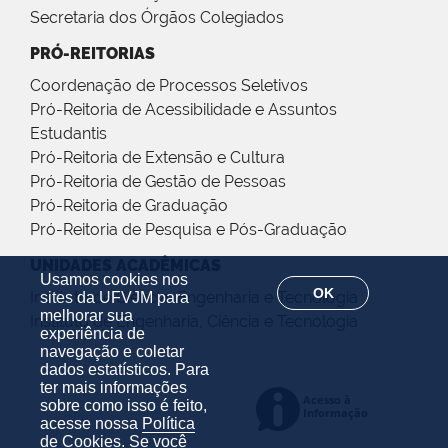
Secretaria dos Órgãos Colegiados
PRÓ-REITORIAS
Coordenação de Processos Seletivos
Pró-Reitoria de Acessibilidade e Assuntos
Estudantis
Pró-Reitoria de Extensão e Cultura
Pró-Reitoria de Gestão de Pessoas
Pró-Reitoria de Graduação
Pró-Reitoria de Pesquisa e Pós-Graduação
UNIDADES ACADÊMICAS
Usamos cookies nos
OK
Instituto de Ciência, Engenharia e Tecnologia
sites da UFVJM para
melhorar sua
Instituto de Engenharia, Ciência e Tecnologia
experiência de
navegação e coletar
dados estatísticos. Para
ter mais informações
sobre como isso é feito,
acesse nossa
Política
de Cookies
. Se você