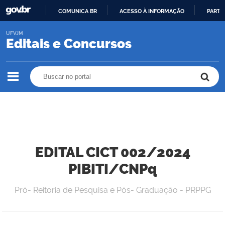
COMUNICA BR
ACESSO À INFORMAÇÃO
PARTI
IR
UFVJM
PARA
Editais e Concursos
O
CONTEÚDO
Buscar no portal
Buscar no portal
EDITAL CICT 002/2024
PIBITI/CNPq
Pró- Reitoria de Pesquisa e Pós- Graduação - PRPPG