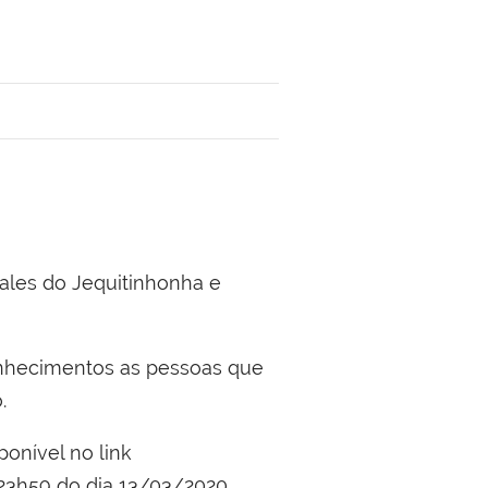
Vales do Jequitinhonha e
onhecimentos as pessoas que
.
onível no link
 23h59 do dia 13/03/2020.