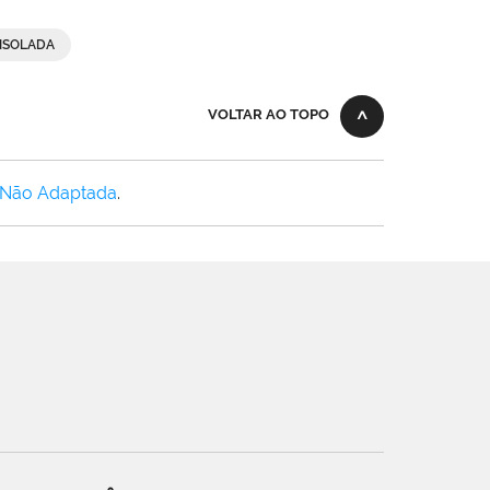
 ISOLADA
VOLTAR AO TOPO
 Não Adaptada
.