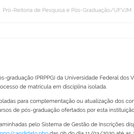
Pró-Reitoria de Pesquisa e Pós-Graduação/UFVJM
Pós-graduação (PRPPG) da Universidade Federal dos 
ocesso de matrícula em disciplina isolada.
isoladas para complementação ou atualização dos c
rsos de pós-graduação ofertados por esta instituição
caminhadas pelo
Sistema de Gestão de Inscrições disp
prppg/candidato.php
das 0h do dia 11/03/2020 até as