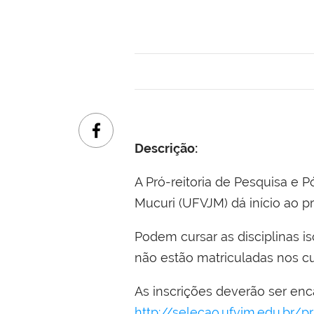
Descrição:
A Pró-reitoria de Pesquisa e 
Mucuri (UFVJM) dá início ao pr
Podem cursar as disciplinas 
não estão matriculadas nos cu
A
s inscrições deverão
ser en
http://selecao.ufvjm.edu.br/