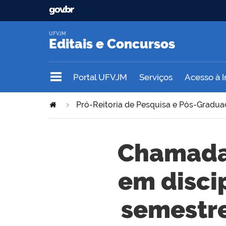
UFVJM
Editais e Concursos
Portal UFVJM
Serviços
Acesso à 
Pró-Reitoria de Pesquisa e Pós-Gradu
Chamada 
em discip
semestr