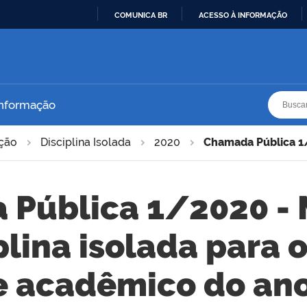
COMUNICA BR
ACESSO À INFORMAÇÃO
IR
PARA
O
CONTEÚDO
Busca
Busca
Informação
ação
Disciplina Isolada
2020
Chamada Pública 1
Pública 1/2020 - 
lina isolada para 
e acadêmico do ano