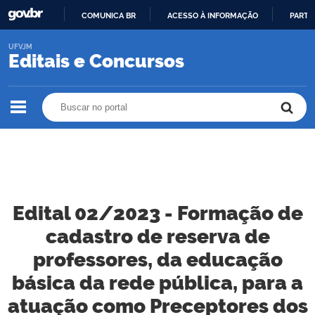
COMUNICA BR
ACESSO À INFORMAÇÃO
PARTI
IR
UFVJM
PARA
Editais e Concursos
O
CONTEÚDO
Buscar no portal
Buscar no portal
Edital 02/2023 - Formação de
cadastro de reserva de
professores, da educação
básica da rede pública, para a
atuação como Preceptores dos