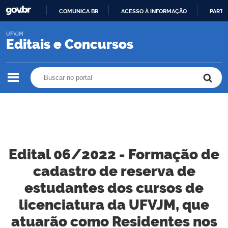
COMUNICA BR
ACESSO À INFORMAÇÃO
PARTI
IR
UFVJM
PARA
Editais e Concursos
O
CONTEÚDO
Buscar no portal
Buscar no portal
Edital 06/2022 - Formação de
cadastro de reserva de
estudantes dos cursos de
licenciatura da UFVJM, que
atuarão como Residentes nos