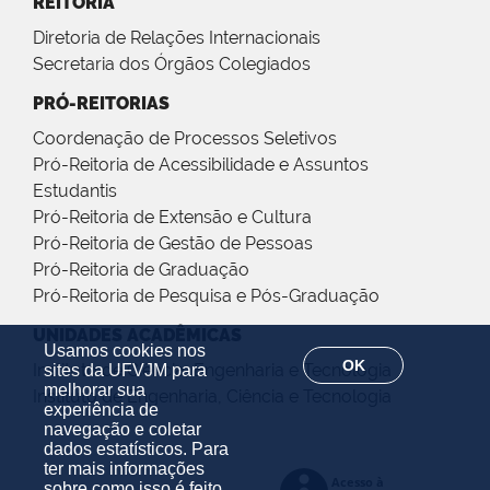
REITORIA
Diretoria de Relações Internacionais
Secretaria dos Órgãos Colegiados
PRÓ-REITORIAS
Coordenação de Processos Seletivos
Pró-Reitoria de Acessibilidade e Assuntos
Estudantis
Pró-Reitoria de Extensão e Cultura
Pró-Reitoria de Gestão de Pessoas
Pró-Reitoria de Graduação
Pró-Reitoria de Pesquisa e Pós-Graduação
UNIDADES ACADÊMICAS
Usamos cookies nos
OK
Instituto de Ciência, Engenharia e Tecnologia
sites da UFVJM para
melhorar sua
Instituto de Engenharia, Ciência e Tecnologia
experiência de
navegação e coletar
dados estatísticos. Para
ter mais informações
sobre como isso é feito,