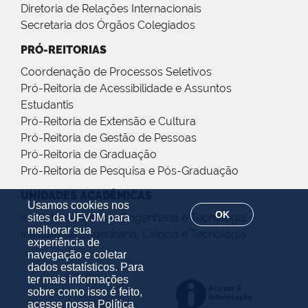
Diretoria de Relações Internacionais
Secretaria dos Órgãos Colegiados
PRÓ-REITORIAS
Coordenação de Processos Seletivos
Pró-Reitoria de Acessibilidade e Assuntos
Estudantis
Pró-Reitoria de Extensão e Cultura
Pró-Reitoria de Gestão de Pessoas
Pró-Reitoria de Graduação
Pró-Reitoria de Pesquisa e Pós-Graduação
UNIDADES ACADÊMICAS
Usamos cookies nos
OK
Instituto de Ciência, Engenharia e Tecnologia
sites da UFVJM para
melhorar sua
Instituto de Engenharia, Ciência e Tecnologia
experiência de
navegação e coletar
dados estatísticos. Para
ter mais informações
sobre como isso é feito,
acesse nossa
Política