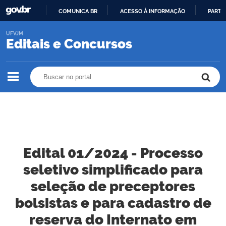
COMUNICA BR
ACESSO À INFORMAÇÃO
PARTI
IR
UFVJM
PARA
Editais e Concursos
O
CONTEÚDO
Buscar no portal
Buscar no portal
Edital 01/2024 - Processo
seletivo simplificado para
seleção de preceptores
bolsistas e para cadastro de
reserva do Internato em