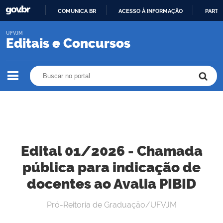
COMUNICA BR
ACESSO À INFORMAÇÃO
PARTI
IR
UFVJM
PARA
Editais e Concursos
O
CONTEÚDO
Buscar no portal
Buscar no portal
Edital 01/2026 - Chamada
pública para indicação de
docentes ao Avalia PIBID
Pró-Reitoria de Graduação/UFVJM