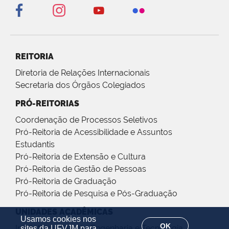
REITORIA
Diretoria de Relações Internacionais
Secretaria dos Órgãos Colegiados
PRÓ-REITORIAS
Coordenação de Processos Seletivos
Pró-Reitoria de Acessibilidade e Assuntos
Estudantis
Pró-Reitoria de Extensão e Cultura
Pró-Reitoria de Gestão de Pessoas
Pró-Reitoria de Graduação
Pró-Reitoria de Pesquisa e Pós-Graduação
UNIDADES ACADÊMICAS
Usamos cookies nos
OK
Instituto de Ciência, Engenharia e Tecnologia
sites da UFVJM para