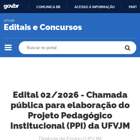
COMUNICA BR
ACESSO À INFORMAÇÃO
PARTI
IR
UFVJM
PARA
Editais e Concursos
O
CONTEÚDO
Buscar no portal
Buscar no portal
Edital 02/2026 - Chamada
pública para elaboração do
Projeto Pedagógico
Institucional (PPI) da UFVJM
Diretoria de Ensino/UFVJM