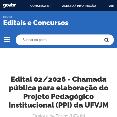
COMUNICA BR
ACESSO À INFORMAÇÃO
PARTI
IR
UFVJM
PARA
Editais e Concursos
O
CONTEÚDO
Buscar no portal
Buscar no portal
Edital 02/2026 - Chamada
pública para elaboração do
Projeto Pedagógico
Institucional (PPI) da UFVJM
Diretoria de Ensino/UFVJM