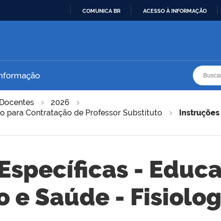
COMUNICA BR
ACESSO À INFORMAÇÃO
IR
PARA
O
CONTEÚDO
Busca
Busca
Informação
Docentes
2026
do para Contratação de Professor Substituto
Instruções 
Específicas - Educa
o e Saúde - Fisiolo