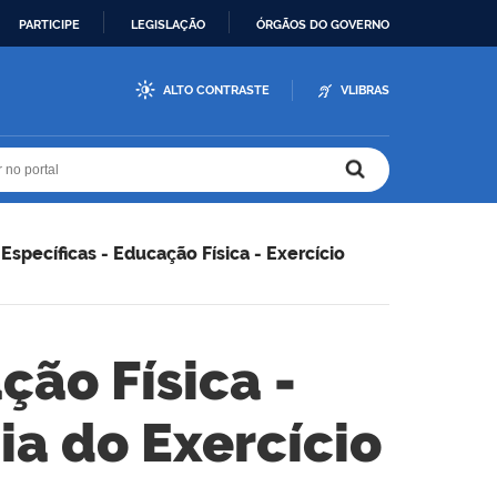
PARTICIPE
LEGISLAÇÃO
ÓRGÃOS DO GOVERNO
ALTO CONTRASTE
VLIBRAS
r no portal
r no portal
Específicas - Educação Física - Exercício
ção Física -
gia do Exercício