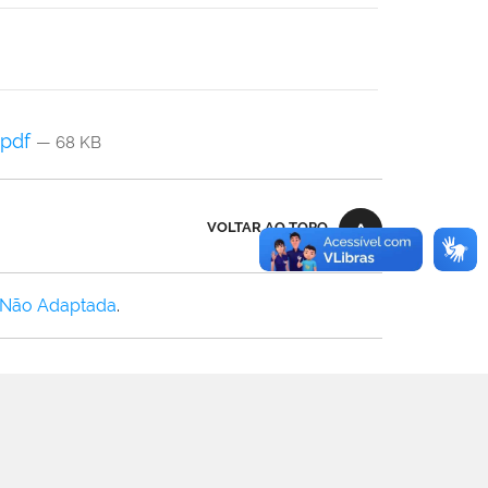
.pdf
— 68 KB
VOLTAR AO TOPO
 Não Adaptada
.