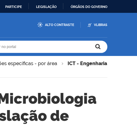
PARTICIPE
LEGISLAÇÃO
ÓRGÃOS DO GOVERNO
ALTO CONTRASTE
VLIBRAS
r no portal
r no portal
ões específicas - por área
ICT - Engenharia
 Microbiologia
islação de