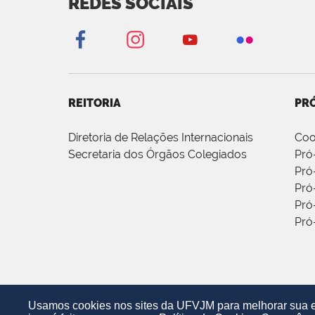
REDES SOCIAIS
REITORIA
PRÓ
Diretoria de Relações Internacionais
Coo
Secretaria dos Órgãos Colegiados
Pró
Pró
Pró
Pró
Pró
Usamos cookies nos sites da UFVJM para melhorar sua ex