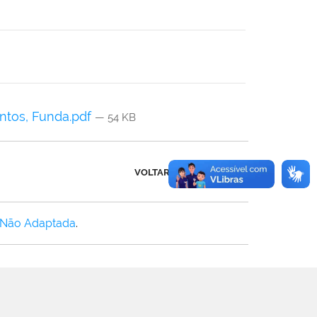
entos, Funda.pdf
— 54 KB
VOLTAR AO TOPO
 Não Adaptada
.