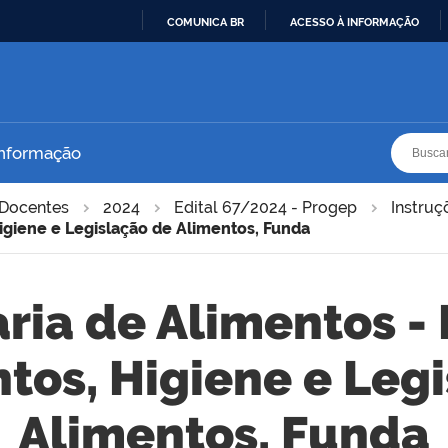
COMUNICA BR
ACESSO À INFORMAÇÃO
IR
PARA
O
CONTEÚDO
Busca
Busca
Informação
Docentes
2024
Edital 67/2024 - Progep
Instruç
igiene e Legislação de Alimentos, Funda
ria de Alimentos -
tos, Higiene e Leg
Alimentos, Funda