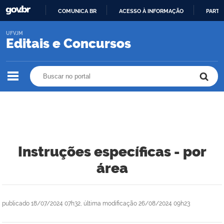
COMUNICA BR
ACESSO À INFORMAÇÃO
PARTI
IR
UFVJM
PARA
Editais e Concursos
O
CONTEÚDO
Buscar no portal
Buscar no portal
Instruções específicas - por
área
publicado
18/07/2024 07h32,
última modificação
26/08/2024 09h23