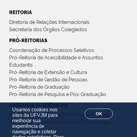
REITORIA
Diretoria de Relações Internacionais
Secretaria dos Órgãos Colegiados
PRÓ-REITORIAS
Coordenação de Processos Seletivos
Pró-Reitoria de Acessibilidade e Assuntos
Estudantis
Pró-Reitoria de Extensão e Cultura
Pró-Reitoria de Gestão de Pessoas
Pró-Reitoria de Graduação
Pró-Reitoria de Pesquisa e Pós-Graduação
UNIDADES ACADÊMICAS
Usamos cookies nos
OK
Instituto de Ciência, Engenharia e Tecnologia
sites da UFVJM para
melhorar sua
Instituto de Engenharia, Ciência e Tecnologia
experiência de
navegação e coletar