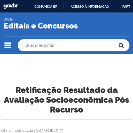
COMUNICA BR
ACESSO À INFORMAÇÃO
PARTI
IR
UFVJM
PARA
Editais e Concursos
O
CONTEÚDO
Buscar no portal
Buscar no portal
Retificação Resultado da
Avaliação Socioeconômica Pós
Recurso
última modificação
13/05/2026 17h53