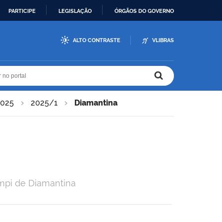
PARTICIPE
LEGISLAÇÃO
ÓRGÃOS DO GOVERNO
ALTO CONTRASTE
VLIBRAS
r no portal
r no portal
2025
2025/1
Diamantina
ampi de Diamantina