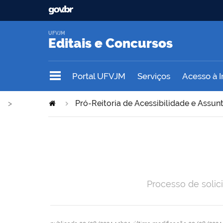
UFVJM
Editais e Concursos
Portal UFVJM
Serviços
Acesso à 
>
Pró-Reitoria de Acessibilidade e Assun
Processo de solic