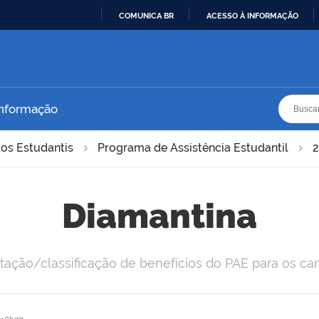
COMUNICA BR
ACESSO À INFORMAÇÃO
IR
PARA
O
CONTEÚDO
Busca
Busca
Informação
tos Estudantis
Programa de Assistência Estudantil
Diamantina
itação/classificação de benefícios do PAE para os c