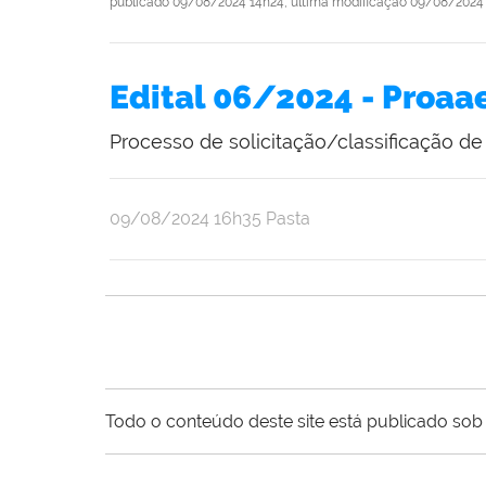
publicado
09/08/2024 14h24,
última modificação
09/08/2024 
Edital 06/2024 - Proaa
Processo de solicitação/classificação d
publicado
09/08/2024
16h35
Pasta
Todo o conteúdo deste site está publicado sob 