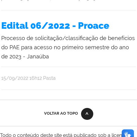
Edital 06/2022 - Proace
Processo de solicitação/classificação de benefícios
do PAE para acesso no primeiro semestre do ano
de 2023 - Janaúba
publicado
15/09/2022
16h12
Pasta
VOLTAR AO TOPO
Todo o conteúdo deste site está publicado sob a licença