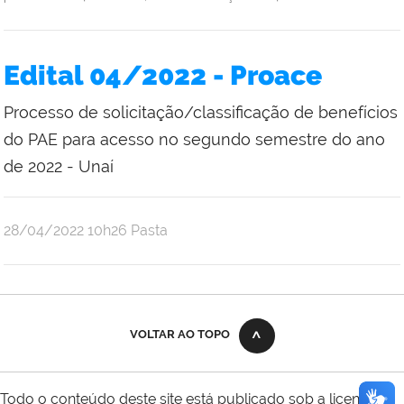
Edital 04/2022 - Proace
Processo de solicitação/classificação de benefícios
do PAE para acesso no segundo semestre do ano
de 2022 - Unaí
publicado
28/04/2022
10h26
Pasta
VOLTAR AO TOPO
Todo o conteúdo deste site está publicado sob a licença