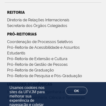
REITORIA
Diretoria de Relações Internacionais
Secretaria dos Órgãos Colegiados
PRÓ-REITORIAS
Coordenação de Processos Seletivos
Pró-Reitoria de Acessibilidade e Assuntos
Estudantis
Pró-Reitoria de Extensão e Cultura
Pró-Reitoria de Gestão de Pessoas
Pró-Reitoria de Graduação
Pró-Reitoria de Pesquisa e Pós-Graduação
UNIDADES ACADÊMICAS
Usamos cookies nos
OK
Instituto de Ciência, Engenharia e Tecnologia
sites da UFVJM para
melhorar sua
Instituto de Engenharia, Ciência e Tecnologia
experiência de
navegação e coletar