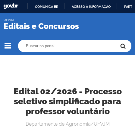
COMUNICA BR
ACESSO À INFORMAÇÃO
PARTI
IR
UFVJM
PARA
Editais e Concursos
O
CONTEÚDO
Buscar no portal
Buscar no portal
Edital 02/2026 - Processo
seletivo simplificado para
professor voluntário
Departamente de Agronomia/UFVJM