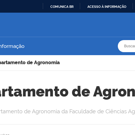
COMUNICA BR
ACESSO À INFORMAÇÃO
IR
PARA
O
CONTEÚDO
Busca
Busca
Informação
artamento de Agronomia
rtamento de Agro
artamento de Agronomia da Faculdade de Ciências Ag