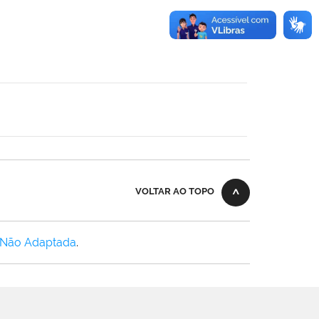
VOLTAR AO TOPO
 Não Adaptada
.