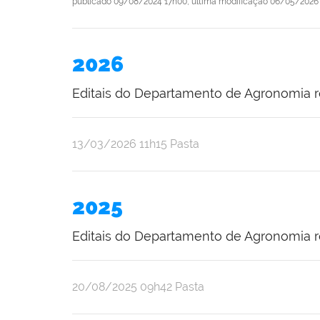
publicado
09/08/2024 17h00,
última modificação
06/05/2026 
2026
Editais do Departamento de Agronomia r
publicado
13/03/2026
11h15
Pasta
2025
Editais do Departamento de Agronomia r
publicado
20/08/2025
09h42
Pasta