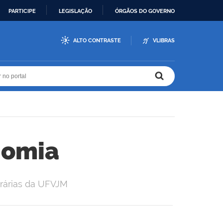
PARTICIPE
LEGISLAÇÃO
ÓRGÃOS DO GOVERNO
ALTO CONTRASTE
VLIBRAS
r no portal
r no portal
nomia
rárias da UFVJM