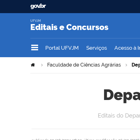
UFVJM
Editais e Concursos
Portal UFVJM
Serviços
Acesso à 
Faculdade de Ciências Agrárias
Dep
Depa
Editais do Dep