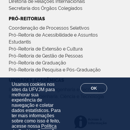
Diretoria de Relações Internacionais
Secretaria dos Órgãos Colegiados
PRÓ-REITORIAS
Coordenação de Processos Seletivos
Pró-Reitoria de Acessibilidade e Assuntos
Estudantis
Pró-Reitoria de Extensão e Cultura
Pró-Reitoria de Gestão de Pessoas
Pró-Reitoria de Graduação
Pró-Reitoria de Pesquisa e Pós-Graduação
UNIDADES ACADÊMICAS
Usamos cookies nos
OK
Instituto de Ciência, Engenharia e Tecnologia
sites da UFVJM para
melhorar sua
Instituto de Engenharia, Ciência e Tecnologia
experiência de
navegação e coletar
dados estatísticos. Para
ter mais informações
sobre como isso é feito,
acesse nossa
Política