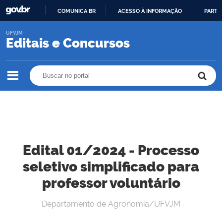
COMUNICA BR
ACESSO À INFORMAÇÃO
PARTI
IR
UFVJM
PARA
Editais e Concursos
O
CONTEÚDO
Buscar no portal
Buscar no portal
Edital 01/2024 - Processo
seletivo simplificado para
professor voluntário
Departamento de Agronomia/UFVJM