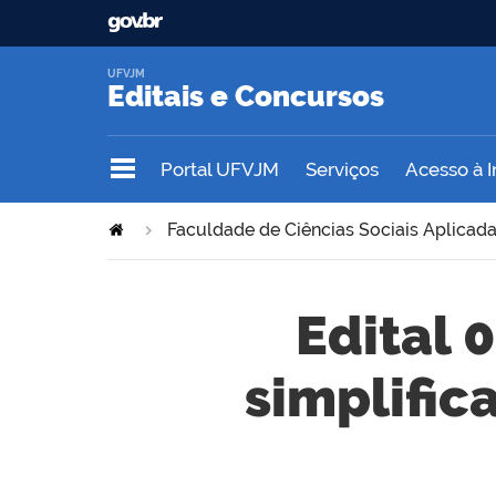
UFVJM
Editais e Concursos
Portal UFVJM
Serviços
Acesso à 
Faculdade de Ciências Sociais Aplicada
Edital 
simplific