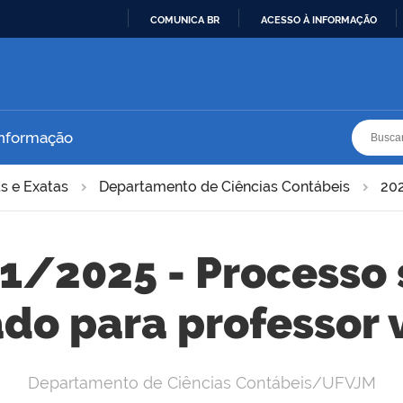
COMUNICA BR
ACESSO À INFORMAÇÃO
IR
PARA
O
CONTEÚDO
Busca
Busca
Informação
s e Exatas
Departamento de Ciências Contábeis
20
01/2025 - Processo 
ado para professor 
Departamento de Ciências Contábeis/UFVJM