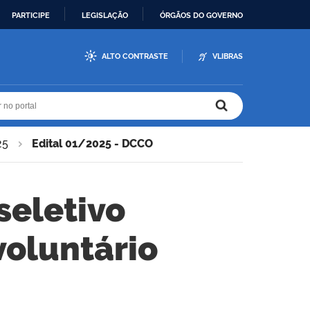
PARTICIPE
LEGISLAÇÃO
ÓRGÃOS DO GOVERNO
ALTO CONTRASTE
VLIBRAS
r no portal
r no portal
25
Edital 01/2025 - DCCO
seletivo
voluntário