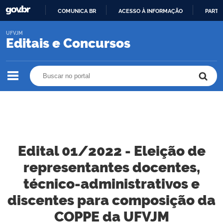
COMUNICA BR
ACESSO À INFORMAÇÃO
PARTI
IR
UFVJM
PARA
Editais e Concursos
O
CONTEÚDO
Buscar no portal
Buscar no portal
Edital 01/2022 - Eleição de
representantes docentes,
técnico-administrativos e
discentes para composição da
COPPE da UFVJM