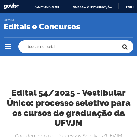
COMUNICA BR
ACESSO À INFORMAÇÃO
PARTI
IR
UFVJM
PARA
Editais e Concursos
O
CONTEÚDO
Buscar no portal
Buscar no portal
Edital 54/2025 - Vestibular
Único: processo seletivo para
os cursos de graduação da
UFVJM
Coordenadoria de Processos Seletivos/UFVJM