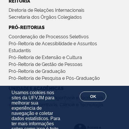
REITORIA
Diretoria de Relações Internacionais
Secretaria dos Órgãos Colegiados
PRÓ-REITORIAS
Coordenação de Processos Seletivos
Pró-Reitoria de Acessibilidade e Assuntos
Estudantis
Pró-Reitoria de Extensão e Cultura
Pró-Reitoria de Gestão de Pessoas
Pró-Reitoria de Graduação
Pró-Reitoria de Pesquisa e Pós-Graduação
UNIDADES ACADÊMICAS
Usamos cookies nos
OK
Instituto de Ciência, Engenharia e Tecnologia
sites da UFVJM para
melhorar sua
Instituto de Engenharia, Ciência e Tecnologia
experiência de
navegação e coletar
dados estatísticos. Para
ter mais informações
sobre como isso é feito,