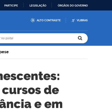
PARTICIPE
LEGISLAÇÃO
ÓRGÃOS DO GOVERNO
ALTO CONTRASTE
VLIBRAS
r no portal
r no portal
opese
nescentes:
 cursos de
tância e em