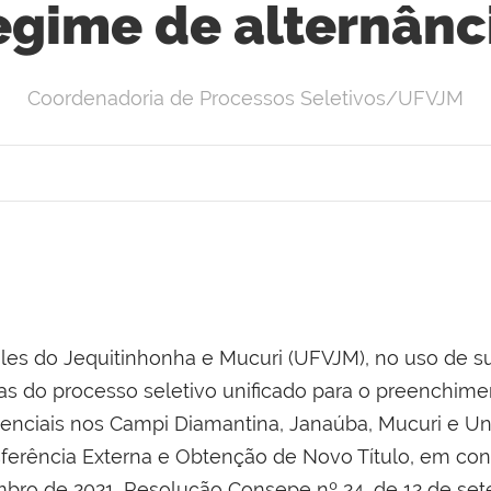
egime de alternânc
Coordenadoria de Processos Seletivos/UFVJM
les do Jequitinhonha e Mucuri (UFVJM), no uso de sua
as do processo seletivo unificado para o preenchi
enciais nos Campi Diamantina, Janaúba, Mucuri e Un
ansferência Externa e Obtenção de Novo Título, em c
mbro de 2021, Resolução Consepe nº 24, de 12 de se