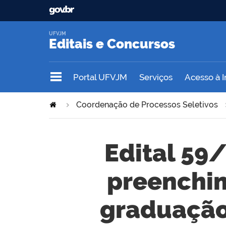
UFVJM
Editais e Concursos
Portal UFVJM
Serviços
Acesso à 
Coordenação de Processos Seletivos
Edital 59
preenchim
graduação 