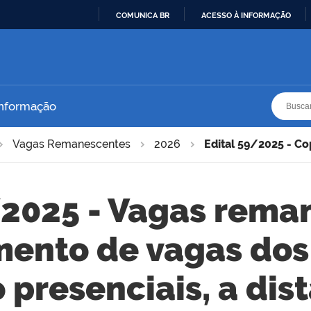
COMUNICA BR
ACESSO À INFORMAÇÃO
IR
PARA
O
CONTEÚDO
Busca
Busca
Informação
Vagas Remanescentes
2026
Edital 59/2025 - C
/2025 - Vagas rema
ento de vagas dos
presenciais, a dis