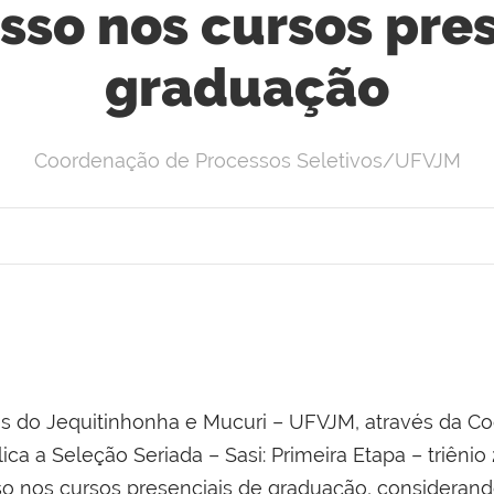
sso nos cursos pre
graduação
Coordenação de Processos Seletivos/UFVJM
es do Jequitinhonha e Mucuri – UFVJM, através da C
lica a Seleção Seriada – Sasi: Primeira Etapa – triên
sso nos cursos presenciais de graduação, consideran