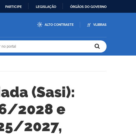
PARTICIPE
LEGISLAÇÃO
ÓRGÃOS DO GOVERNO
ALTO CONTRASTE
VLIBRAS
r no portal
r no portal
ada (Sasi):
26/2028 e
025/2027,