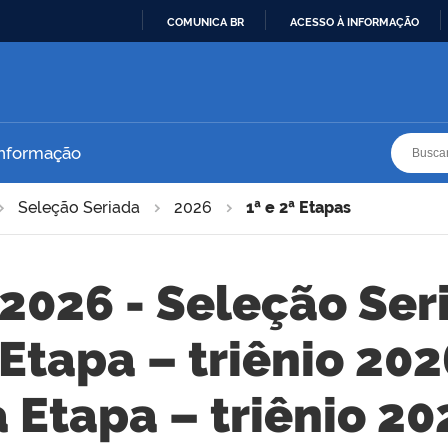
COMUNICA BR
ACESSO À INFORMAÇÃO
IR
PARA
O
CONTEÚDO
Busca
Busca
Informação
Seleção Seriada
2026
1ª e 2ª Etapas
2026 - Seleção Seri
 Etapa – triênio 20
Etapa – triênio 2