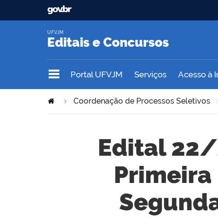
UFVJM
Editais e Concursos
Portal UFVJM
Serviços
Acesso à 
Coordenação de Processos Seletivos
Edital 22/
Primeira
Segunda 