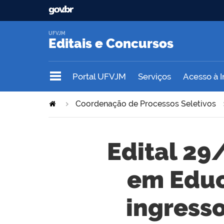
UFVJM
Editais e Concursos
Portal UFVJM
Serviços
Acesso à 
Coordenação de Processos Seletivos
Edital 29
em Educ
ingress