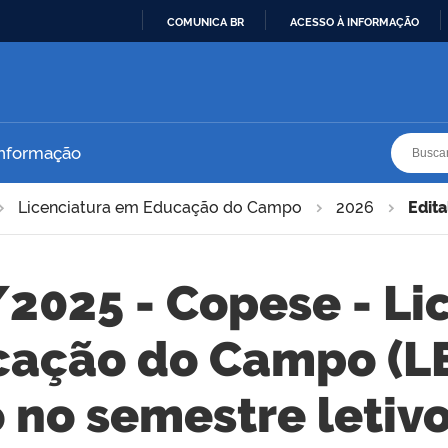
COMUNICA BR
ACESSO À INFORMAÇÃO
IR
PARA
O
CONTEÚDO
Busca
Busca
Informação
Licenciatura em Educação do Campo
2026
Edit
/2025 - Copese - Li
ação do Campo (LE
o no semestre letiv