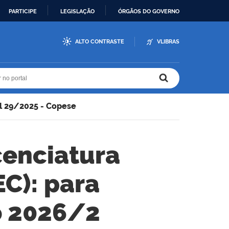
PARTICIPE
LEGISLAÇÃO
ÓRGÃOS DO GOVERNO
ALTO CONTRASTE
VLIBRAS
r no portal
r no portal
al 29/2025 - Copese
cenciatura
C): para
o 2026/2