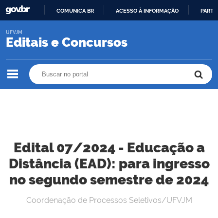
COMUNICA BR
ACESSO À INFORMAÇÃO
PARTI
IR
UFVJM
PARA
Editais e Concursos
O
CONTEÚDO
Buscar no portal
Buscar no portal
Edital 07/2024 - Educação a
Distância (EAD): para ingresso
no segundo semestre de 2024
Coordenação de Processos Seletivos/UFVJM