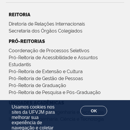
REITORIA
Diretoria de Relações Internacionais
Secretaria dos Órgãos Colegiados
PRÓ-REITORIAS
Coordenação de Processos Seletivos
Pró-Reitoria de Acessibilidade e Assuntos
Estudantis
Pró-Reitoria de Extensão e Cultura
Pró-Reitoria de Gestão de Pessoas
Pró-Reitoria de Graduação
Pró-Reitoria de Pesquisa e Pós-Graduação
UNIDADES ACADÊMICAS
Usamos cookies nos
OK
Instituto de Ciência, Engenharia e Tecnologia
sites da UFVJM para
melhorar sua
Instituto de Engenharia, Ciência e Tecnologia
experiência de
navegação e coletar