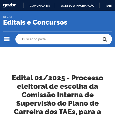
COMUNICA BR
ACESSO À INFORMAÇÃO
PARTI
IR
UFVJM
PARA
Editais e Concursos
O
CONTEÚDO
Buscar no portal
Buscar no portal
Edital 01/2025 - Processo
eleitoral de escolha da
Comissão Interna de
Supervisão do Plano de
Carreira dos TAEs, para a