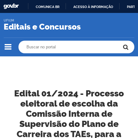
COMUNICA BR
ACESSO À INFORMAÇÃO
PARTI
IR
UFVJM
PARA
Editais e Concursos
O
CONTEÚDO
Buscar no portal
Buscar no portal
Edital 01/2024 - Processo
eleitoral de escolha da
Comissão Interna de
Supervisão do Plano de
Carreira dos TAEs, para a