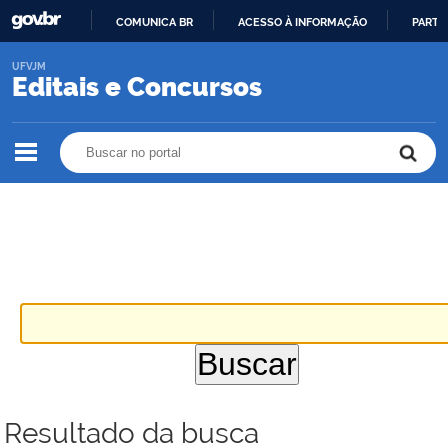
COMUNICA BR
ACESSO À INFORMAÇÃO
PARTI
IR
UFVJM
PARA
Editais e Concursos
O
CONTEÚDO
Buscar no portal
Buscar no portal
Resultado da busca