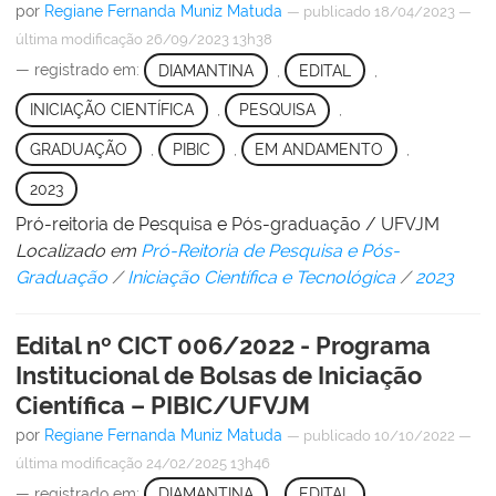
por
Regiane Fernanda Muniz Matuda
—
publicado
18/04/2023
—
última modificação
26/09/2023 13h38
— registrado em:
DIAMANTINA
,
EDITAL
,
INICIAÇÃO CIENTÍFICA
,
PESQUISA
,
GRADUAÇÃO
,
PIBIC
,
EM ANDAMENTO
,
2023
Pró-reitoria de Pesquisa e Pós-graduação / UFVJM
Localizado em
Pró-Reitoria de Pesquisa e Pós-
Graduação
/
Iniciação Científica e Tecnológica
/
2023
Edital nº CICT 006/2022 - Programa
Institucional de Bolsas de Iniciação
Científica – PIBIC/UFVJM
por
Regiane Fernanda Muniz Matuda
—
publicado
10/10/2022
—
última modificação
24/02/2025 13h46
— registrado em:
DIAMANTINA
,
EDITAL
,