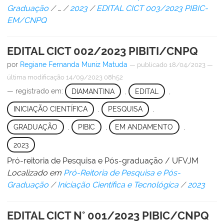
Graduação
/
…
/
2023
/
EDITAL CICT 003/2023 PIBIC-
EM/CNPQ
EDITAL CICT 002/2023 PIBITI/CNPQ
por
Regiane Fernanda Muniz Matuda
—
publicado
18/04/2023
—
última modificação
14/09/2023 08h52
— registrado em:
DIAMANTINA
,
EDITAL
,
INICIAÇÃO CIENTÍFICA
,
PESQUISA
,
GRADUAÇÃO
,
PIBIC
,
EM ANDAMENTO
,
2023
Pró-reitoria de Pesquisa e Pós-graduação / UFVJM
Localizado em
Pró-Reitoria de Pesquisa e Pós-
Graduação
/
Iniciação Científica e Tecnológica
/
2023
EDITAL CICT N° 001/2023 PIBIC/CNPQ