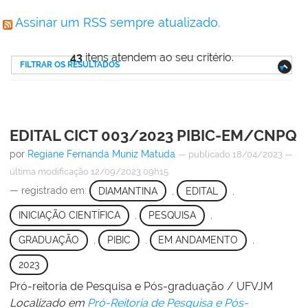
Assinar um RSS sempre atualizado.
43
itens atendem ao seu critério.
FILTRAR OS RESULTADOS
EDITAL CICT 003/2023 PIBIC-EM/CNPQ
por
Regiane Fernanda Muniz Matuda
—
publicado
18/04/2023
—
última modificação
12/09/2023 09h15
— registrado em:
DIAMANTINA
,
EDITAL
,
INICIAÇÃO CIENTÍFICA
,
PESQUISA
,
GRADUAÇÃO
,
PIBIC
,
EM ANDAMENTO
,
2023
Pró-reitoria de Pesquisa e Pós-graduação / UFVJM
Localizado em
Pró-Reitoria de Pesquisa e Pós-