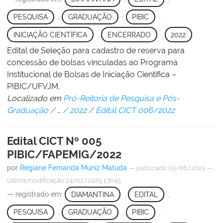
PESQUISA
,
GRADUAÇÃO
,
PIBIC
,
INICIAÇÃO CIENTÍFICA
,
ENCERRADO
,
2022
Edital de Seleção para cadastro de reserva para
concessão de bolsas vinculadas ao Programa
Institucional de Bolsas de Iniciação Científica –
PIBIC/UFVJM.
Localizado em
Pró-Reitoria de Pesquisa e Pós-
Graduação
/
…
/
2022
/
Edital CICT 006/2022
Edital CICT Nº 005
PIBIC/FAPEMIG/2022
por
Regiane Fernanda Muniz Matuda
—
publicado
03/06/2022
—
última modificação
24/02/2025 13h45
— registrado em:
DIAMANTINA
,
EDITAL
,
PESQUISA
,
GRADUAÇÃO
,
PIBIC
,