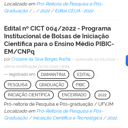
Localizado em
Pró-Reitoria de Pesquisa e Pós-
Graduação
/
…
/
2022
/
Edital CEUA -2022
Edital nº CICT 004/2022 - Programa
Institucional de Bolsas de Iniciação
Científica para o Ensino Médio PIBIC-
EM/CNPq
por
Crislaine da Silva Borges Rocha
—
publicado
23/05/2022
—
última modificação
24/02/2025 13h44
— registrado em:
DIAMANTINA
,
EDITAL
,
PESQUISA
,
GRADUAÇÃO
,
PIBIC
,
INICIAÇÃO CIENTÍFICA
,
ENCERRADO
,
2022
Pró-reitoria de Pesquisa e Pós-graduação / UFVJM
Localizado em
Pró-Reitoria de Pesquisa e Pós-
Graduação
/
Iniciação Científica e Tecnológica
/
2022