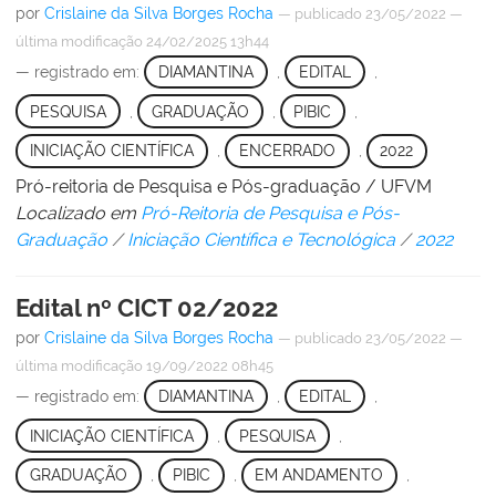
por
Crislaine da Silva Borges Rocha
—
publicado
23/05/2022
—
última modificação
24/02/2025 13h44
— registrado em:
DIAMANTINA
,
EDITAL
,
PESQUISA
,
GRADUAÇÃO
,
PIBIC
,
INICIAÇÃO CIENTÍFICA
,
ENCERRADO
,
2022
Pró-reitoria de Pesquisa e Pós-graduação / UFVM
Localizado em
Pró-Reitoria de Pesquisa e Pós-
Graduação
/
Iniciação Científica e Tecnológica
/
2022
Edital nº CICT 02/2022
por
Crislaine da Silva Borges Rocha
—
publicado
23/05/2022
—
última modificação
19/09/2022 08h45
— registrado em:
DIAMANTINA
,
EDITAL
,
INICIAÇÃO CIENTÍFICA
,
PESQUISA
,
GRADUAÇÃO
,
PIBIC
,
EM ANDAMENTO
,