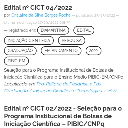
Edital nº CICT 04/2022
por
Crislaine da Silva Borges Rocha
—
publicado
23/05/2022
—
última modificação
27/09/2022 08h39
— registrado em:
DIAMANTINA
,
EDITAL
,
INICIAÇÃO CIENTÍFICA
,
PESQUISA
,
GRADUAÇÃO
,
EM ANDAMENTO
,
2022
,
PIBIC-EM
Seleção para o Programa Institucional de Bolsas de
Iniciação Científica para o Ensino Médio PIBIC-EM/CNPq
Localizado em
Pró-Reitoria de Pesquisa e Pós-
Graduação
/
Iniciação Científica e Tecnológica
/
2022
Edital nº CICT 02/2022 - Seleção para o
Programa Institucional de Bolsas de
Iniciação Científica – PIBIC/CNPq