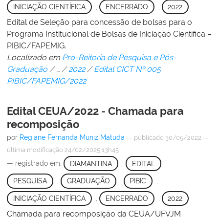
INICIAÇÃO CIENTÍFICA
,
ENCERRADO
,
2022
Edital de Seleção para concessão de bolsas para o
Programa Institucional de Bolsas de Iniciação Científica –
PIBIC/FAPEMIG.
Localizado em
Pró-Reitoria de Pesquisa e Pós-
Graduação
/
…
/
2022
/
Edital CICT Nº 005
PIBIC/FAPEMIG/2022
Edital CEUA/2022 - Chamada para
recomposição
por
Regiane Fernanda Muniz Matuda
—
publicado
30/05/2022
—
última modificação
24/02/2025 13h45
— registrado em:
DIAMANTINA
,
EDITAL
,
PESQUISA
,
GRADUAÇÃO
,
PIBIC
,
INICIAÇÃO CIENTÍFICA
,
ENCERRADO
,
2022
Chamada para recomposição da CEUA/UFVJM